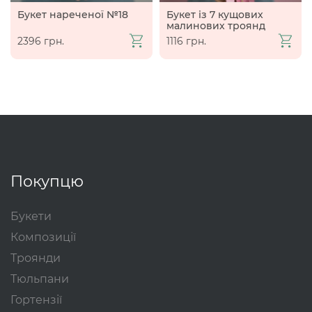
Букет нареченої №18
Букет із 7 кущових
малинових троянд
2396 грн.
1116 грн.
Покупцю
Букети
Композиції
Троянди
Тюльпани
Гортензії