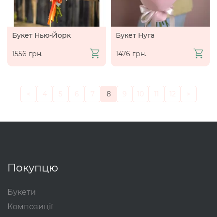
Букет Нью-Йорк
Букет Нуга
1556 грн.
1476 грн.
<
4
5
6
7
8
9
10
11
12
>
Покупцю
Букети
Композиції