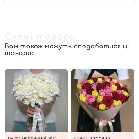
Схожі товари
Вам також можуть сподобатися ці
товари:
Букет нареченої №13
Букет із троянд